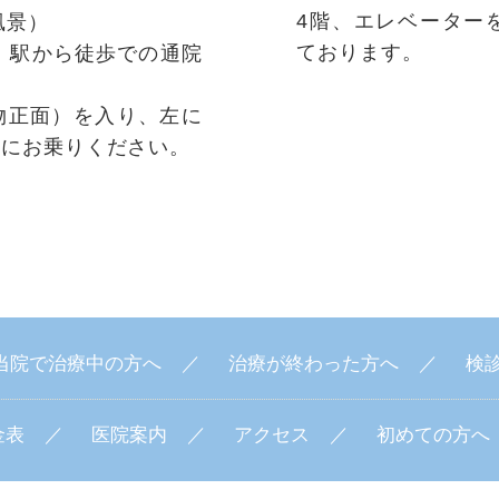
4階、エレベーター
風景）
ております。
」駅から徒歩での通院
物正面）を入り、左に
ーにお乗りください。
当院で治療中の方へ
治療が終わった方へ
検
金表
医院案内
アクセス
初めての方へ