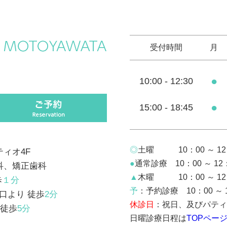
受付時間
月
●
10:00 - 12:30
●
15:00 - 18:45
◎
土曜 10：00 ～ 12：3
パティオ4F
●
通常診療 10：00 ～ 12：3
科、矯正歯科
▲
木曜 10：00 ～ 12：3
歩
１分
予
：予約診療 10：00 ～ 
口より 徒歩
2分
休診日
：祝日、及びパティ
 徒歩
5分
日曜診療日程は
TOPペー