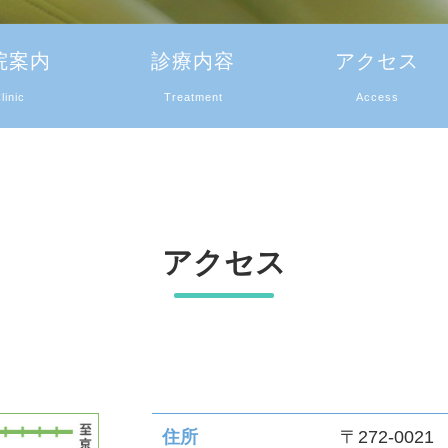
院案内
診療内容
アクセス
linic
Treatment
Access
中の方へ
治療が終わった方へ
検診
アクセス
住所
〒272-0021