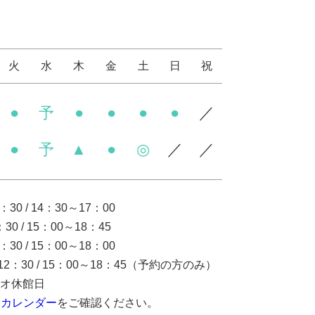
火
水
木
金
土
日
祝
●
予
●
●
●
●
／
●
予
▲
●
◎
／
／
0 / 14：30～17：00
0 / 15：00～18：45
0 / 15：00～18：00
12：30 / 15：00～18：45（予約の方のみ）
オ休館日
ジカレンダー
をご確認ください。