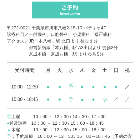
〒272-0021 千葉県市川市八幡2-15-10 パティオ4F
診療科目／一般歯科、口腔外科、小児歯科、矯正歯科
アクセス／JR
「本八幡」駅
北口より 徒歩
１分
都営新宿線
「本八幡」駅
A2出口より 徒歩
2分
京成本線
「京成八幡」駅
より 徒歩
5分
受付時間
月
火
水
木
金
土
日
祝
10:00 - 12:30
●
●
予
●
●
●
●
／
15:00 - 18:45
●
●
予
▲
●
◎
／
／
◎
土曜 10：00 ～ 12：30 / 14：30～17：00
●
通常診療 10：00 ～ 12：30 / 15：00～18：45
▲
木曜 10：00 ～ 12：30 / 15：00～18：00
予
：予約診療 10：00 ～ 12：30 / 15：00～18：45（予約の方