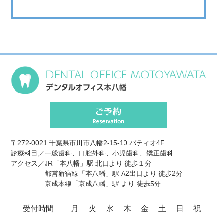
〒272-0021 千葉県市川市八幡2-15-10 パティオ4F
診療科目／一般歯科、口腔外科、小児歯科、矯正歯科
アクセス／JR
「本八幡」駅
北口より 徒歩
１分
都営新宿線
「本八幡」駅
A2出口より 徒歩
2分
京成本線
「京成八幡」駅
より 徒歩
5分
受付時間
月
火
水
木
金
土
日
祝